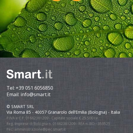
Tel:
+39 051 6056850
Email:
info@smart.it
© SMART SRL
Via Roma 85 - 40057 Granarolo dell’Emilia (Bologna) - Italia
P.IVA e C.F. 01662381209 - Capitale sociale € 25.500 i.v.
Reg. Imprese di Bologna n. 01662381209 - REA n. BO - 359525
Pec:
amministrazione@pec.smart.it