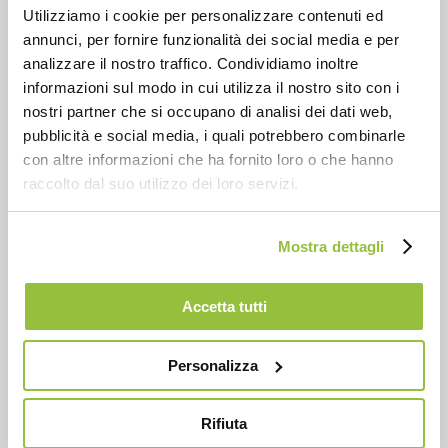
Al di fuori delle ipotesi sopra descritte, i dati personali
Utilizziamo i cookie per personalizzare contenuti ed
non vengono ceduti né comunicati a terzi.
annunci, per fornire funzionalità dei social media e per
analizzare il nostro traffico. Condividiamo inoltre
informazioni sul modo in cui utilizza il nostro sito con i
DIRITTI DELL’INTERESSATO
nostri partner che si occupano di analisi dei dati web,
Ai sensi dell’articolo 15 del Regolamento EU 679/2016,
pubblicità e social media, i quali potrebbero combinarle
l’interessato ha diritto di ottenere la conferma
con altre informazioni che ha fornito loro o che hanno
dell’esistenza o meno di dati che lo riguardano,
raccolto dal suo utilizzo dei loro servizi.
ottenere l’indicazione dell’origine e delle finalità e
modalità del trattamento, l’aggiornamento, la
rettificazione, l’integrazione dei dati, la cancellazione
Mostra dettagli
dei dati trattati in violazione di legge e ha diritto di
opporsi al trattamento per finalità diverse da quelle
Accetta tutti
qui esplicitate.
Reclamo
È possibile esercitare ogni diritto descritto in questa
Personalizza
sezione nei confronti del Titolare del trattamento,
inviando un’email a
privacy@smart.it
. Ti ricordiamo
Rifiuta
che potremmo chiederti di verificare la tua identità