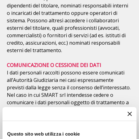
dipendenti del titolare, nominati responsabili interni
o incaricati del trattamento oppure operatori di
sistema. Possono altresì accedere i collaboratori
esterni del titolare, quali professionisti (avvocati,
commercialisti) o fornitori di servizi (ad es. istituti di
credito, assicurazioni, ecc.) nominati responsabili
esterni del trattamento.
COMUNICAZIONE O CESSIONE DEI DATI
I dati personali raccolti possono essere comunicati
all’Autorità Giudiziaria nei casi espressamente
previsti dalla legge senza il consenso dell’interessato.
Nel caso in cui SMART srl intendesse cedere o
comunicare i dati personali oggetto di trattamento a
terzi individuati espressamente o mediante
riferimento a categorie generali (ad es.: istituti di
credito), dovremo premunirci del vostro apposito
consenso esplicito e specifico.
Questo sito web utilizza i cookie