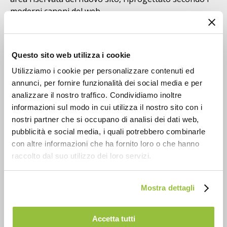
moderni canoni del web.
La soluzione
Realizzazione di un'App con una
interfaccia di
Questo sito web utilizza i cookie
interazione
semplice e gradevole. Gestione e
Utilizziamo i cookie per personalizzare contenuti ed
visualizzazione della documentazione riservata ai
annunci, per fornire funzionalità dei social media e per
propri clienti, sia tramite App che tramite area
analizzare il nostro traffico. Condividiamo inoltre
riservata nel nuovo sito. Attivazione di varie utilità e
informazioni sul modo in cui utilizza il nostro sito con i
programmi tra cui la compilazione, spedizione e
nostri partner che si occupano di analisi dei dati web,
ricezione della Fattura Elettronica secondo i nuovi
pubblicità e social media, i quali potrebbero combinarle
modelli normativi.
con altre informazioni che ha fornito loro o che hanno
I vantaggi
raccolto dal suo utilizzo dei loro servizi.
Nuova comunicazione
verso i propri clienti, con
Mostra dettagli
strumenti integrati e in mobilità.
Più
rapida condivisione delle informazioni e dei
servizi
forniti dallo Studio.
Accetta tutti
Fidelizzazione della clientela e
aggiornamenti in