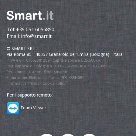
Tel:
+39 051 6056850
Email:
info@smart.it
© SMART SRL
Via Roma 85 - 40057 Granarolo dell’Emilia (Bologna) - Italia
P.IVA e C.F. 01662381209 - Capitale sociale € 25.500 i.v.
Reg. Imprese di Bologna n. 01662381209 - REA n. BO - 359525
Pec:
amministrazione@pec.smart.it
Fatturazione Elettronica Codice SDI: KRRH6B9
Informativa Privacy
-
Cookie Policy
Per il supporto remoto:
Team Viewer